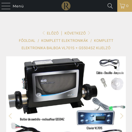
0
Menü
ELŐZŐ
|
KÖVETKEZŐ
FŐOLDAL
/
KOMPLETT ELEKTRONIKÁK
/
KOMPLETT
ELEKTRONIKA BALBOA VL701S + GS504SZ KIJELZŐ