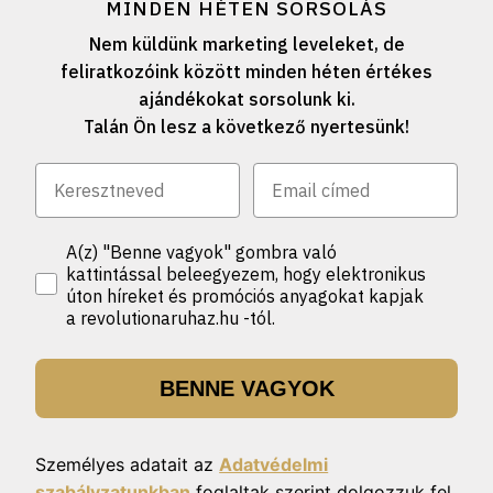
MINDEN HÉTEN SORSOLÁS
Nem küldünk marketing leveleket, de
feliratkozóink között minden héten értékes
ajándékokat sorsolunk ki.
Talán Ön lesz a következő nyertesünk!
A(z) "Benne vagyok" gombra való
kattintással beleegyezem, hogy elektronikus
úton híreket és promóciós anyagokat kapjak
a revolutionaruhaz.hu -tól.
BENNE VAGYOK
Személyes adatait az
Adatvédelmi
szabályzatunkban
foglaltak szerint dolgozzuk fel.