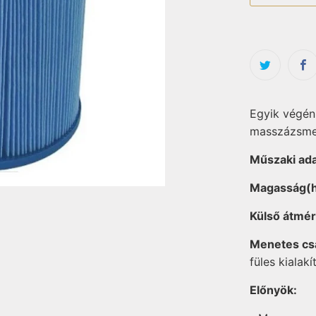
Egyik végén 
masszázsme
Műszaki ad
Magasság(
Külső átmér
Menetes csa
füles kialakí
Előnyök: