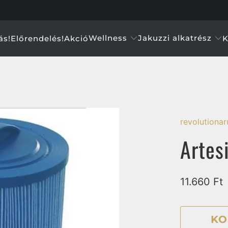
Wellness
Jakuzzi alkatrész
ás!
Előrendelés!
Akció
K
revolutiona
Artes
11.660 Ft
KO