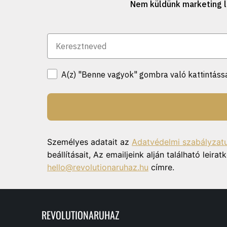
Nem küldünk marketing l
A(z) "Benne vagyok" gombra való kattintássa
Személyes adatait az
Adatvédelmi szabályzat
beállításait, Az emailjeink alján található lei
hello@revolutionaruhaz.hu
címre.
REVOLUTIONARUHAZ