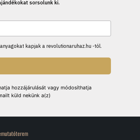
jándékokat sorsolunk ki.
anyagokat kapjak a revolutionaruhaz.hu -tól.
hatja hozzájárulását vagy módosíthatja
mailt küld nekünk a(z)
emutatóterem