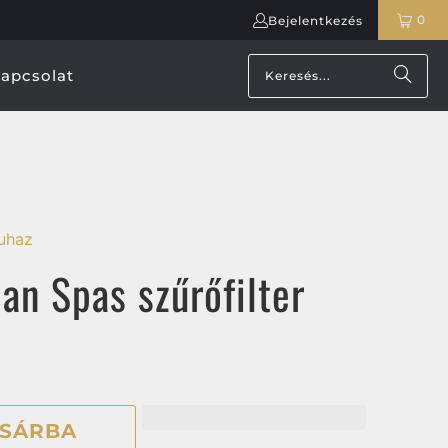
0
Bejelentkezés
apcsolat
ruhaz
ian Spas szűrőfilter
SÁRBA