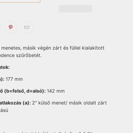
menetes, másik végén zárt és füllel kialakított
dence szűrőbetét.
atok:
h):
177 mm
ő (b=felső, d=alsó):
142 mm
tlakozás (a):
2" külső menet/ másik oldalt zárt
tású