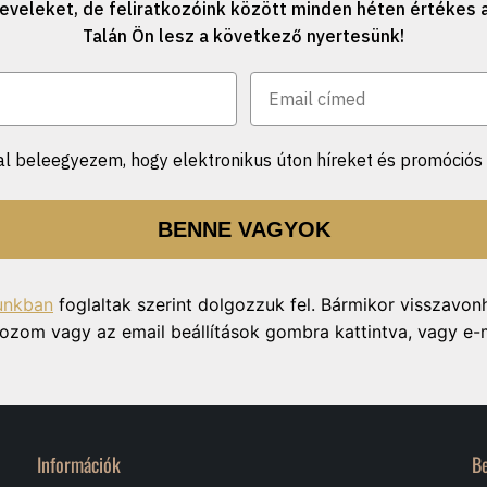
eveleket, de feliratkozóink között minden héten értékes a
Talán Ön lesz a következő nyertesünk!
l beleegyezem, hogy elektronikus úton híreket és promóciós 
BENNE VAGYOK
unkban
foglaltak szerint dolgozzuk fel. Bármikor visszavon
ratkozom vagy az email beállítások gombra kattintva, vagy e-
Információk
B