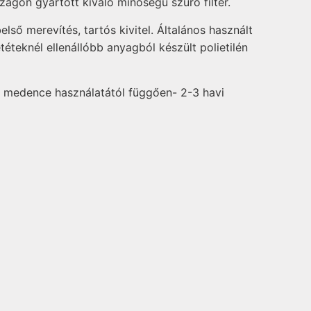
ágon gyártott kiváló minőségű szűrő filter.
lső merevítés, tartós kivitel. Általános használt
téteknél ellenállóbb anyagból készült polietilén
.
a medence használatától függően- 2-3 havi