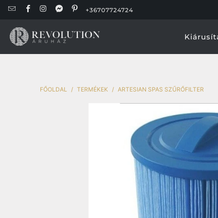
+36707724724
Kiárusít
FŐOLDAL
/
TERMÉKEK
/
ARTESIAN SPAS SZŰRŐFILTER