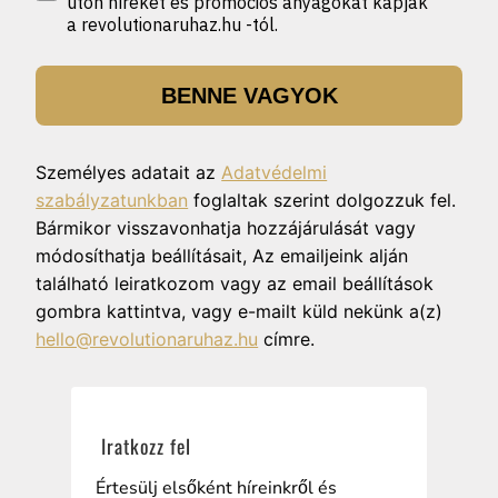
úton híreket és promóciós anyagokat kapjak
a revolutionaruhaz.hu -tól.
BENNE VAGYOK
Személyes adatait az
Adatvédelmi
szabályzatunkban
foglaltak szerint dolgozzuk fel.
Bármikor visszavonhatja hozzájárulását vagy
módosíthatja beállításait, Az emailjeink alján
található leiratkozom vagy az email beállítások
gombra kattintva, vagy e-mailt küld nekünk a(z)
hello@revolutionaruhaz.hu
címre.
Iratkozz fel
Értesülj elsőként híreinkről és