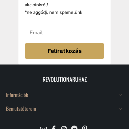
akcióinkról!
*ne aggódj, nem spamelünk
Feliratkozás
REVOLUTIONARUHAZ
Információk
Bemutatóterem