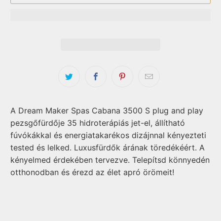
A Dream Maker Spas Cabana 3500 S plug and play
pezsgőfürdője 35 hidroterápiás jet-el, állítható
fúvókákkal és energiatakarékos dizájnnal kényezteti
tested és lelked. Luxusfürdők árának töredékéért. A
kényelmed érdekében tervezve. Telepítsd könnyedén
otthonodban és érezd az élet apró örömeit!