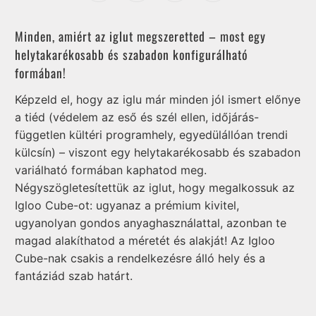
Minden, amiért az iglut megszeretted – most egy
helytakarékosabb és szabadon konfigurálható
formában!
Képzeld el, hogy az iglu már minden jól ismert előnye
a tiéd (védelem az eső és szél ellen, időjárás-
független kültéri programhely, egyedülállóan trendi
külcsín) – viszont egy helytakarékosabb és szabadon
variálható formában kaphatod meg.
Négyszögletesítettük az iglut, hogy megalkossuk az
Igloo Cube-ot: ugyanaz a prémium kivitel,
ugyanolyan gondos anyaghasználattal, azonban te
magad alakíthatod a méretét és alakját! Az Igloo
Cube-nak csakis a rendelkezésre álló hely és a
fantáziád szab határt.