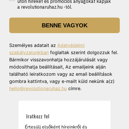
úton híreket és promóciós anyagokat kapjak
a revolutionaruhaz.hu -tól.
BENNE VAGYOK
Személyes adatait az
Adatvédelmi
szabályzatunkban
foglaltak szerint dolgozzuk fel.
Bármikor visszavonhatja hozzájárulását vagy
módosíthatja beállításait, Az emailjeink alján
található leiratkozom vagy az email beállítások
gombra kattintva, vagy e-mailt küld nekünk a(z)
hello@revolutionaruhaz.hu
címre.
Iratkozz fel
Értesülj elsőként híreinkről és