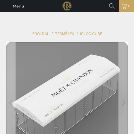
0
Menü
FŐOLDAL
/
TERMÉKEK
/
IGLOO CUBE