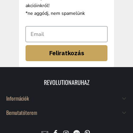
akcióinkról!
*ne aggódj, nem spamelünk
Feliratkozás
REVOLUTIONARUHAZ
Információk
Bemutatóterem