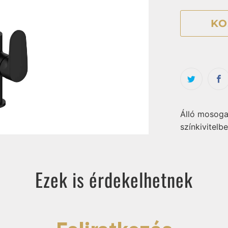
KO
Álló mosogat
színkivitelbe
Ezek is érdekelhetnek