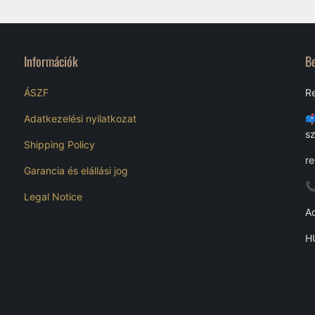
Információk
B
ÁSZF
Re
Adatkezelési nyilatkozat
📫
s
Shipping Policy
r
Garancia és elállási jog

Legal Notice
A
H