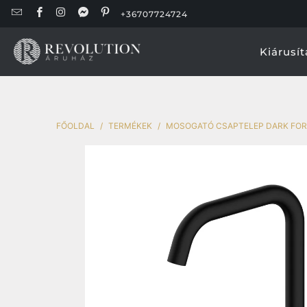
+36707724724
Kiárusít
FŐOLDAL
/
TERMÉKEK
/
MOSOGATÓ CSAPTELEP DARK FOR