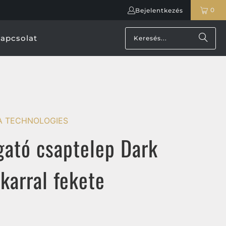
0
Bejelentkezés
apcsolat
A TECHNOLOGIES
ató csaptelep Dark
 karral fekete