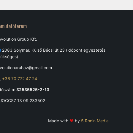
emutatóterem
volution Group Kft.
 2083 Solymár. Külső Bécsi út 23 (időpont egyeztetés
zükséges)
evolutionaruhaz@gmail.com

+36 70 772 47 24
dószám:
32535525-2-13
UOCCSZ.13 09 233502
Made with
♥
by
5 Ronin Media