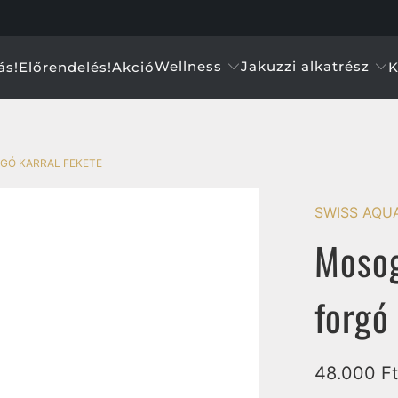
Wellness
Jakuzzi alkatrész
ás!
Előrendelés!
Akció
K
GÓ KARRAL FEKETE
SWISS AQU
Mosog
forgó
48.000 Ft