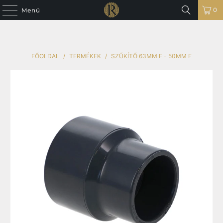
0
Menü
FŐOLDAL
/
TERMÉKEK
/
SZŰKÍTŐ 63MM F - 50MM F