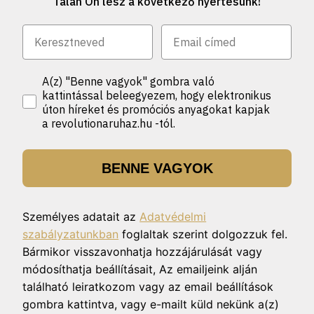
Talán Ön lesz a következő nyertesünk!
A(z) "Benne vagyok" gombra való
kattintással beleegyezem, hogy elektronikus
úton híreket és promóciós anyagokat kapjak
a revolutionaruhaz.hu -tól.
BENNE VAGYOK
Személyes adatait az
Adatvédelmi
szabályzatunkban
foglaltak szerint dolgozzuk fel.
Bármikor visszavonhatja hozzájárulását vagy
módosíthatja beállításait, Az emailjeink alján
található leiratkozom vagy az email beállítások
gombra kattintva, vagy e-mailt küld nekünk a(z)