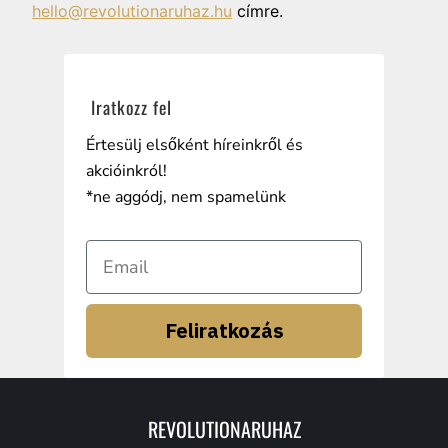
hello@revolutionaruhaz.hu
címre.
Iratkozz fel
Értesülj elsőként híreinkről és
akcióinkról!
*ne aggódj, nem spamelünk
Feliratkozás
REVOLUTIONARUHAZ