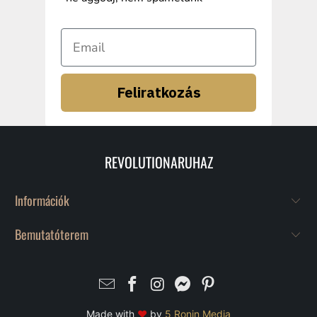
Feliratkozás
REVOLUTIONARUHAZ
Információk
Bemutatóterem
Made with
♥
by
5 Ronin Media