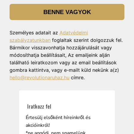
BENNE VAGYOK
Személyes adatait az
Adatvédelmi
szabályzatunkban
foglaltak szerint dolgozzuk fel.
Bármikor visszavonhatja hozzájárulását vagy
módosíthatja beállításait, Az emailjeink alján
található leiratkozom vagy az email beállítások
gombra kattintva, vagy e-mailt küld nekünk a(z)
hello@revolutionaruhaz.hu
címre.
Iratkozz fel
Értesülj elsőként híreinkről és
akcióinkról!
*ne aggódj, nem spamelünk