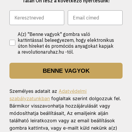
Talán Ön lesz a következő nyertesünk!
A(z) "Benne vagyok" gombra való
kattintással beleegyezem, hogy elektronikus
úton híreket és promóciós anyagokat kapjak
a revolutionaruhaz.hu -tól.
BENNE VAGYOK
Személyes adatait az
Adatvédelmi
szabályzatunkban
foglaltak szerint dolgozzuk fel.
Bármikor visszavonhatja hozzájárulását vagy
módosíthatja beállításait, Az emailjeink alján
található leiratkozom vagy az email beállítások
gombra kattintva, vagy e-mailt küld nekünk a(z)