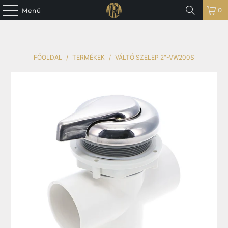
0
Menü
FŐOLDAL
/
TERMÉKEK
/
VÁLTÓ SZELEP 2"-VW200S