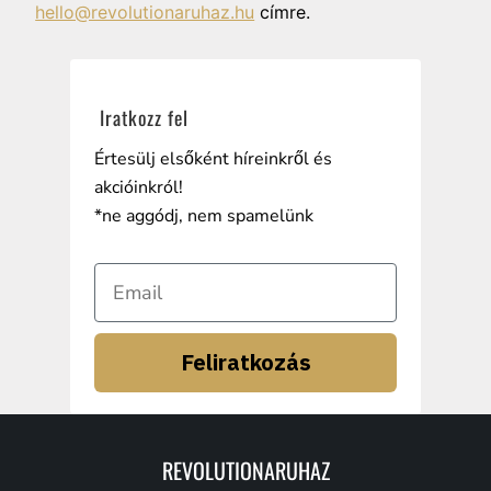
hello@revolutionaruhaz.hu
címre.
Iratkozz fel
Értesülj elsőként híreinkről és
akcióinkról!
*ne aggódj, nem spamelünk
Feliratkozás
REVOLUTIONARUHAZ